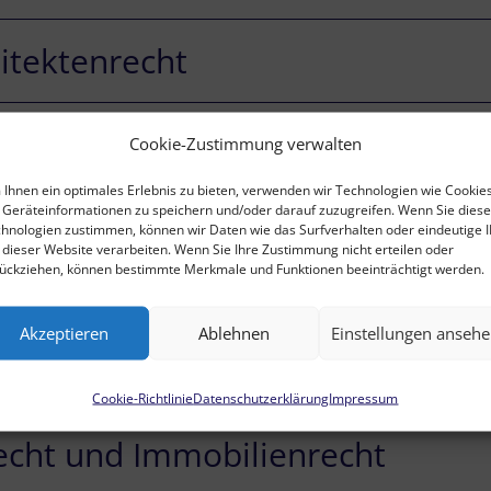
itektenrecht
echt
Cookie-Zustimmung verwalten
Ihnen ein optimales Erlebnis zu bieten, verwenden wir Technologien wie Cookies
Geräteinformationen zu speichern und/oder darauf zuzugreifen. Wenn Sie dies
 Unternehmensnachfolge
hnologien zustimmen, können wir Daten wie das Surfverhalten oder eindeutige 
 dieser Website verarbeiten. Wenn Sie Ihre Zustimmung nicht erteilen oder
ückziehen, können bestimmte Merkmale und Funktionen beeinträchtigt werden.
Rechtsschutz (Wettbewerbsrech
Akzeptieren
Ablehnen
Einstellungen anseh
Designrecht)
Cookie-Richtlinie
Datenschutzerklärung
Impressum
echt und Immobilienrecht