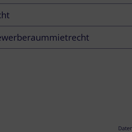
cht
ewerberaummietrecht
Daten