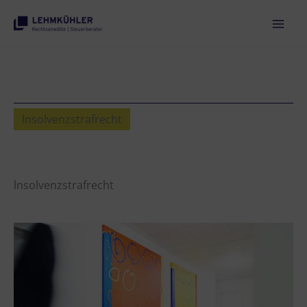
Zum
Inhalt
springen
lnsolvenzstrafrecht
lnsolvenzstrafrecht