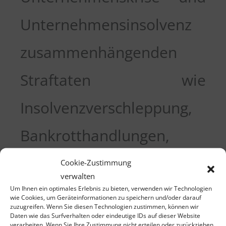
Unternehmensinsolvenz
zusammenhängenden
Straftaten wie
Insolvenzverschleppung,
Bankrotthandlungen,
Vorenthalten und
Cookie-Zustimmung
verwalten
Veruntreuung von
Um Ihnen ein optimales Erlebnis zu bieten, verwenden wir Technologien
wie Cookies, um Geräteinformationen zu speichern und/oder darauf
zuzugreifen. Wenn Sie diesen Technologien zustimmen, können wir
Arbeitsentgelt.
Daten wie das Surfverhalten oder eindeutige IDs auf dieser Website
verarbeiten. Wenn Sie Ihre Zustimmung nicht erteilen oder zurückziehen,