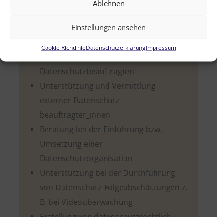
Ablehnen
Umfassende datenschutzrechtliche
Beratung von nationalen und
Einstellungen ansehen
internationalen Unternehmen sowie
Cookie-Richtlinie
Datenschutzerklärung
Impressum
deren internen
Datenschutzbeauftragten
Unterstützung und Vermittlung
externer Datenschutz­
beauftragter_innen
Beratung bei der Einführung bzw.
Umsetzung einer
Datenschutzorganisation
Unterstützung bei der Durchführung
von Datenschutz-Folgeabschätzungen z.
B. bei Videoüberwachung
Erstellung von datenschutzrechtlich