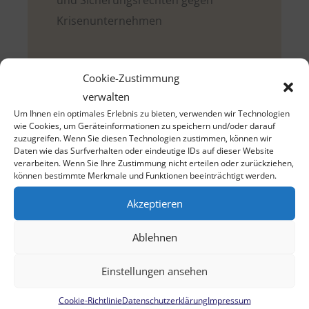
Krisenunternehmen
Cookie-Zustimmung
Unser Beratungsangebot richtet sich auch an
verwalten
Verbraucher_innen und ehemalige
Um Ihnen ein optimales Erlebnis zu bieten, verwenden wir Technologien
wie Cookies, um Geräteinformationen zu speichern und/oder darauf
Unternehmer_innen. Wir helfen Ihnen aus dem
zuzugreifen. Wenn Sie diesen Technologien zustimmen, können wir
Schuldenkreislauf und begleiten Sie auf dem
Daten wie das Surfverhalten oder eindeutige IDs auf dieser Website
verarbeiten. Wenn Sie Ihre Zustimmung nicht erteilen oder zurückziehen,
Weg zu einem schuldenfreien Neuanfang.
können bestimmte Merkmale und Funktionen beeinträchtigt werden.
Akzeptieren
Wir unterstützen Sie insbesondere:
Ablehnen
bei der außergerichtlichen
Schuldenregulierung
Einstellungen ansehen
der Ausarbeitung eines Insolvenzplans
Cookie-Richtlinie
Datenschutzerklärung
Impressum
der Insolvenzantragstellung