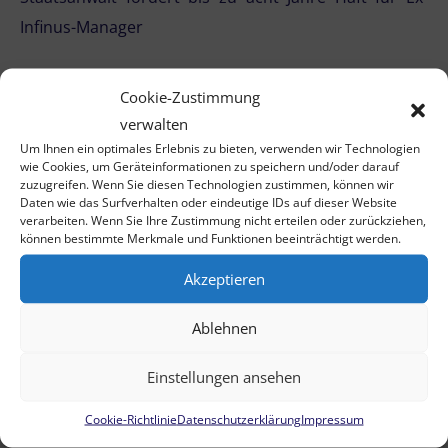
Infinus-Manager
Infinus-Urteil: Ex-Manager gehen mit bekannter
Cookie-Zustimmung
Verteidigerriege in Revision
verwalten
Um Ihnen ein optimales Erlebnis zu bieten, verwenden wir Technologien
wie Cookies, um Geräteinformationen zu speichern und/oder darauf
zuzugreifen. Wenn Sie diesen Technologien zustimmen, können wir
←
zurück
weiter
→
Daten wie das Surfverhalten oder eindeutige IDs auf dieser Website
verarbeiten. Wenn Sie Ihre Zustimmung nicht erteilen oder zurückziehen,
können bestimmte Merkmale und Funktionen beeinträchtigt werden.
Akzeptieren
Ablehnen
Weitere Themen
Einstellungen ansehen
Deutsche Baumschule: Vorläufige
Cookie-Richtlinie
Datenschutzerklärung
Impressum
Insolvenz