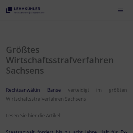
Zum
Inhalt
springen
Größtes
Wirtschaftsstrafverfahren
Sachsens
Rechtsanwältin Banse
verteidigt im größten
Wirtschaftsstrafverfahren Sachsens
Lesen Sie hier die Artikel:
Staatsanwalt fordert bis zu acht Jahre Haft für Ex-