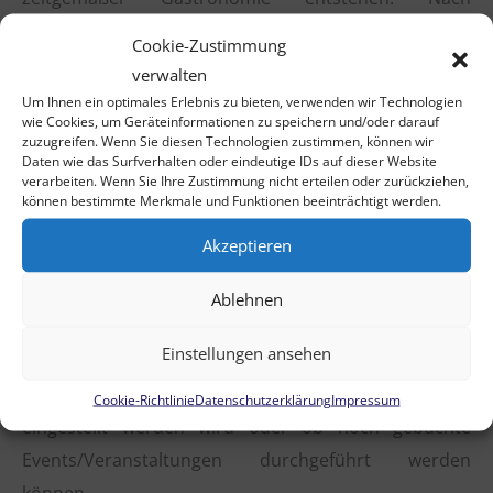
Informationen von
Rechtsanwalt Markus Lehmkühler
Cookie-Zustimmung
reicht die Liquidität nach Aufhebung des
verwalten
Betriebsverbots, die zurzeit noch nicht einmal
Um Ihnen ein optimales Erlebnis zu bieten, verwenden wir Technologien
wie Cookies, um Geräteinformationen zu speichern und/oder darauf
absehbar ist, nicht aus, um den Geschäftsbetrieb
zuzugreifen. Wenn Sie diesen Technologien zustimmen, können wir
wieder aufzunehmen. Auch staatlich geförderte
Daten wie das Surfverhalten oder eindeutige IDs auf dieser Website
verarbeiten. Wenn Sie Ihre Zustimmung nicht erteilen oder zurückziehen,
Kredite in den kommenden Monaten würden an
können bestimmte Merkmale und Funktionen beeinträchtigt werden.
dieser Situation nichts ändern, da die Rückzahlung
Akzeptieren
nicht bis zum Auslauf des Pachtvertrages erbracht
werden könne, erklärte Rechtsanwalt Markus
Ablehnen
Lehmkühler. Der gerichtlich bestellte
Einstellungen ansehen
Insolvenzverwalter wird daher entscheiden müssen,
ob und wenn ja, wann der Betrieb endgültig
Cookie-Richtlinie
Datenschutzerklärung
Impressum
eingestellt werden wird oder ob noch gebuchte
Events/Veranstaltungen durchgeführt werden
können.